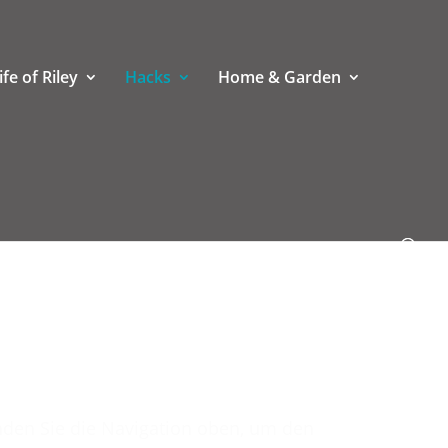
ife of Riley
Hacks
Home & Garden
nden Sie die Navigation oben, um den