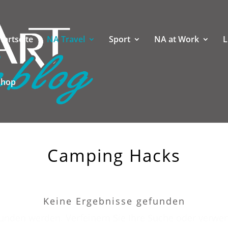
tartseite
NA Travel
Sport
NA at Work
L
Shop
Camping Hacks
Keine Ergebnisse gefunden
efunden werden. Verfeinern Sie Ihre Suche oder verwe